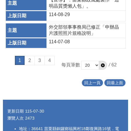
明晶質獎懶人包」。
114-08-29
外交部領事事務局已修正「申辦晶
片護照照片規格說明」
114-07-08
1
2
3
4
每頁筆數
/
62
回上一頁
回最上面
:::
更新日期
115-07-30
瀏覽人次
2473
地址：36641 苗栗縣銅鑼鄉福興村18鄰復興路16號．電