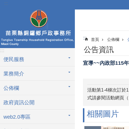
:::
跳到主要內容區塊
:::
首頁
公佈欄
公告資訊
:::
便民服務
宣導~~內政部11
業務簡介
公佈欄
活動第1-4梯次訂於
式請參閱活動網頁（https:/
政府資訊公開
相關圖片
web2.0專區