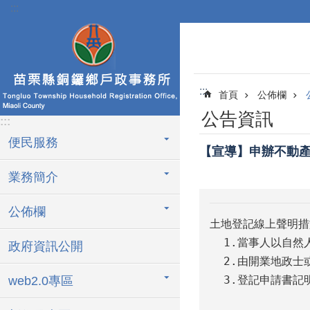
:::
跳到主要內容區塊
:::
首頁
公佈欄
公告資訊
:::
便民服務
【宣導】申辦不動產
業務簡介
公佈欄
土地登記線上聲明措
  1.當事人以自
政府資訊公開
  2.由開業地政
  3.登記申請書
web2.0專區