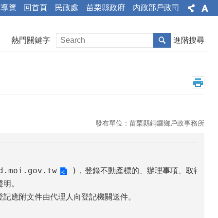
站導覽
回首頁
民政處
苗栗縣政府
內政部戶政司
熱門關鍵字
進階搜尋
發布單位：苗栗縣銅鑼鄉戶政事務所
d.moi.gov.tw
 )，登錄不動產標的、辦理事項、取得權
明。

登記應附文件由代理人向登記機關送件。
