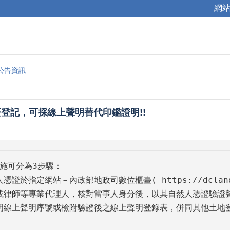
網
公告資訊
登記，可採線上聲明替代印鑑證明!!
施可分為3步驟：

然人憑證於指定網站－內政部地政司數位櫃臺( 
https://dclan
士或律師等專業代理人，核對當事人身分後，以其自然人憑證驗證聲
記明線上聲明序號或檢附驗證後之線上聲明登錄表，併同其他土地