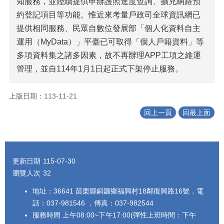
知服務，並陸續提供申辦護照進度查詢、擴充網路預
約登記項目等功能。惟近來考量戶政司全球資訊網已
提供相同服務、民眾自數位發展部「個人化資料自主
運用（MyData）」平臺已可取得「個人戶籍資料」等
多項資料集之諸多因素，故不再辦理APP工項之維運
管理，並自114年1月1日起正式下架停止服務。
上版日期：113-11-21
回上一頁
回最上面
:::
更新日期
115-07-30
瀏覽人次
32
地址：36641 苗栗縣銅鑼鄉福興村18鄰復興路16號．電
話：037-981546 ．傳真：037-982544
服務時間 上午08:00~下午17:00(彈性上班時間：下午