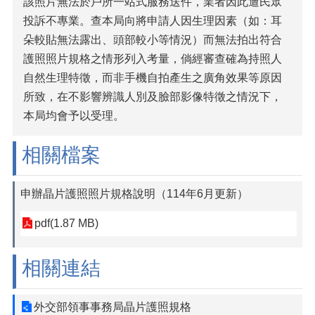
該照片無法於戶所一站式服務送件，業者因此遭民眾
投訴不專業。查本局向將申請人因生理因素（如：耳
朵較貼無法露出、頭部較小等情況）而無法拍出符合
護照照片規格之情形列入考量，倘經審查確為持照人
自然生理特徵，而非手機自拍產生之廣角效果等原因
所致，在不影響辨識人別及臉部影像特徵之情況下，
本局均會予以受理。
相關檔案
申辦晶片護照照片規格說明（114年6月更新）
pdf(1.87 MB)
相關連結
外交部領事事務局晶片護照規格